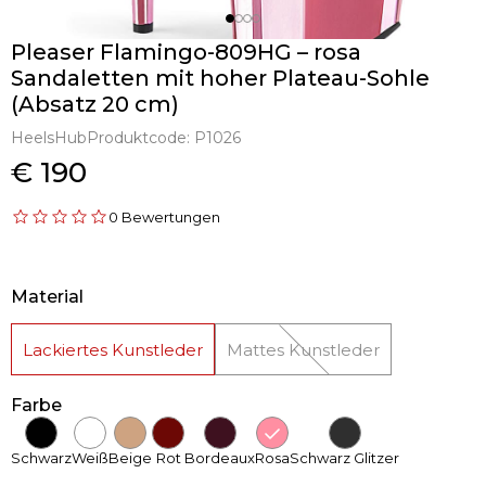
Pleaser Flamingo-809HG – rosa
Sandaletten mit hoher Plateau-Sohle
(Absatz 20 cm)
HeelsHub
Produktcode:
P1026
€ 190
0 Bewertungen
Material
Lackiertes Kunstleder
Mattes Kunstleder
Farbe
Schwarz
Weiß
Beige
Rot
Bordeaux
Rosa
Schwarz Glitzer