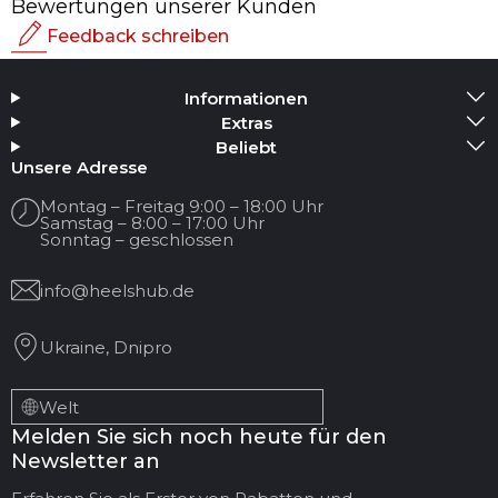
Bewertungen unserer Kunden
Feedback schreiben
Bewertung
Informationen
Medium hinzufügen
Extras
Beliebt
Ihr Name
Unsere Adresse
Montag – Freitag 9:00 – 18:00 Uhr
Samstag – 8:00 – 17:00 Uhr
Ihre E-Mail
Sonntag – geschlossen
info@heelshub.de
Titel der Bewertung
Ukraine, Dnipro
Ihr Feedback:
Welt
Melden Sie sich noch heute für den
Newsletter an