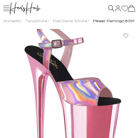
Startseite
Tanzschuhe
Pole Dance Schuhe
Pleaser Flamingo-809HG 