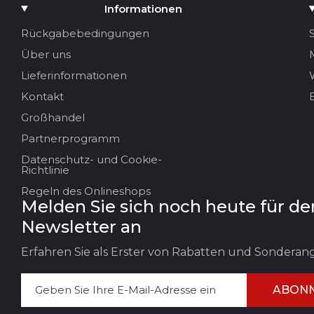
Medium hinzufügen
Informationen
Ihr Name
Rückgabebedingungen
Über uns
Ihre E-Mail
Lieferinformationen
Kontakt
Großhandel
Titel der Bewertung
Partnerprogramm
Datenschutz- und Cookie-
Ihr Feedback:
Richtlinie
Regeln des Onlineshops
Melden Sie sich noch heute für de
Newsletter an
Erfahren Sie als Erster von Rabatten und Sondera
ABONN
FEEDBACK HINTERLASSEN
BEWERT