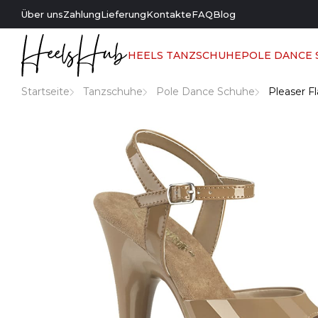
Über uns
Zahlung
Lieferung
Kontakte
FAQ
Blog
HEELS TANZSCHUHE
POLE DANCE
Startseite
Tanzschuhe
Pole Dance Schuhe
Pleaser F