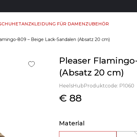
 SCHUHE
TANZKLEIDUNG FÜR DAMEN
ZUBEHÖR
lamingo-809 – Beige Lack-Sandalen (Absatz 20 cm)
Pleaser Flamingo
(Absatz 20 cm)
HeelsHub
Produktcode:
P1060
€ 88
Material