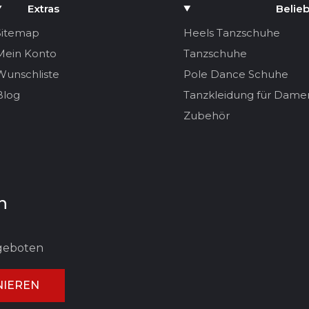
Extras
Belieb
Sitemap
Heels Tanzschuhe
Mein Konto
Tanzschuhe
Wunschliste
Pole Dance Schuhe
Blog
Tanzkleidung für Dame
Zubehör
n
ngeboten
IEREN
UNG ABBRECHEN