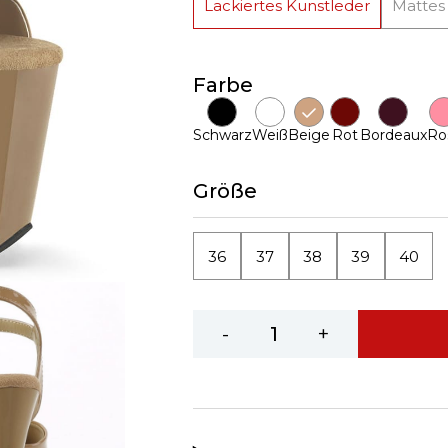
Lackiertes Kunstleder
Mattes
Farbe
Schwarz
Weiß
Beige
Rot
Bordeaux
Ro
Größe
36
37
38
39
40
-
+