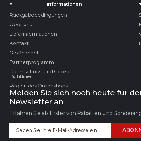
Medium hinzufügen
Informationen
Ihr Name
Rückgabebedingungen
Über uns
Ihre E-Mail
Lieferinformationen
Kontakt
Großhandel
Titel der Bewertung
Partnerprogramm
Datenschutz- und Cookie-
Ihr Feedback:
Richtlinie
Regeln des Onlineshops
Melden Sie sich noch heute für de
Newsletter an
Erfahren Sie als Erster von Rabatten und Sondera
ABONN
FEEDBACK HINTERLASSEN
BEWERT