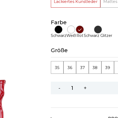
Lackiertes Kunstleder
Mattes
Farbe
Schwarz
Weiß
Rot
Schwarz Glitzer
Größe
35
36
37
38
39
-
+