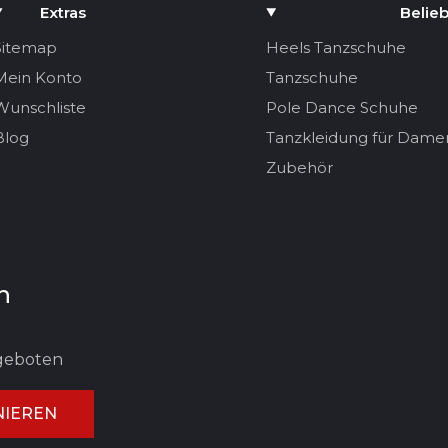
Extras
Belieb
Sitemap
Heels Tanzschuhe
Mein Konto
Tanzschuhe
Wunschliste
Pole Dance Schuhe
Blog
Tanzkleidung für Dame
Zubehör
n
ngeboten
IEREN
UNG ABBRECHEN