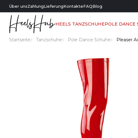
Über uns
Zahlung
Lieferung
Kontakte
FAQ
Blog
HEELS TANZSCHUHE
POLE DANCE
Startseite
Tanzschuhe
Pole Dance Schuhe
Pleaser A