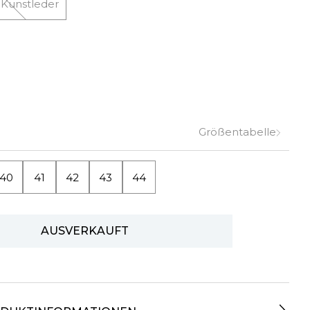
 Kunstleder
Größentabelle
40
41
42
43
44
AUSVERKAUFT