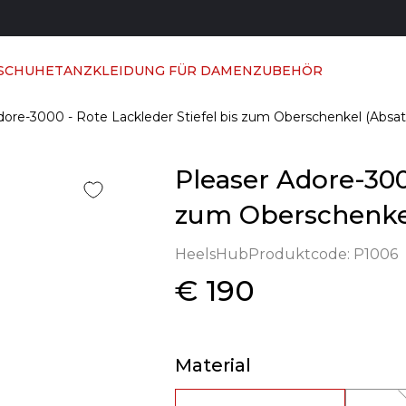
 SCHUHE
TANZKLEIDUNG FÜR DAMEN
ZUBEHÖR
dore-3000 - Rote Lackleder Stiefel bis zum Oberschenkel (Absat
Pleaser Adore-300
zum Oberschenkel
HeelsHub
Produktcode:
P1006
€ 190
Material