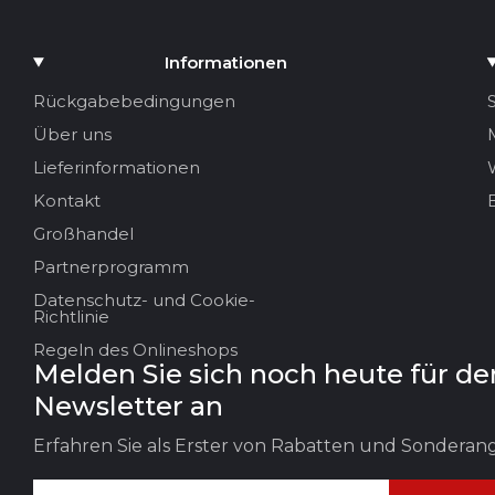
Bewertung
Medium hinzufügen
Informationen
Ihr Name
Rückgabebedingungen
Über uns
Ihre E-Mail
Lieferinformationen
Kontakt
Großhandel
Titel der Bewertung
Partnerprogramm
Datenschutz- und Cookie-
Ihr Feedback:
Richtlinie
Regeln des Onlineshops
Melden Sie sich noch heute für de
Newsletter an
Erfahren Sie als Erster von Rabatten und Sondera