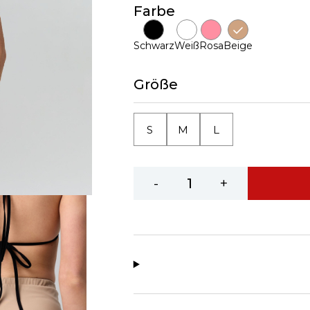
Farbe
Schwarz
Weiß
Rosa
Beige
Größe
S
M
L
-
+