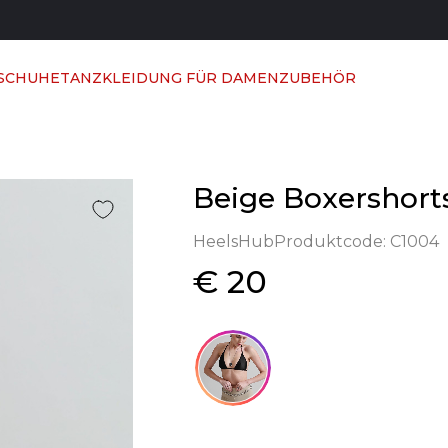
 SCHUHE
TANZKLEIDUNG FÜR DAMEN
ZUBEHÖR
Beige Boxershort
HeelsHub
Produktcode:
C1004
€ 20