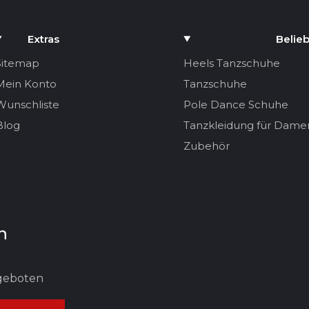
Extras
Belieb
Sitemap
Heels Tanzschuhe
Mein Konto
Tanzschuhe
Wunschliste
Pole Dance Schuhe
Blog
Tanzkleidung für Dame
Zubehör
n
ngeboten