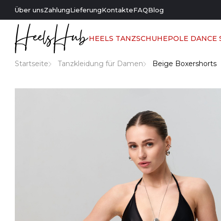
Über uns
Zahlung
Lieferung
Kontakte
FAQ
Blog
HEELS TANZSCHUHE
POLE DANCE
Startseite
Tanzkleidung für Damen
Beige Boxershorts