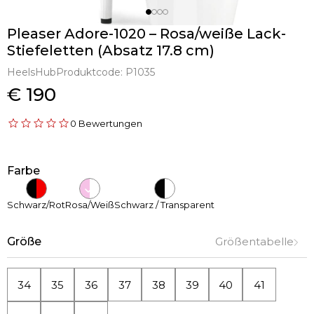
Pleaser Adore-1020 – Rosa/weiße Lack-
Stiefeletten (Absatz 17.8 cm)
HeelsHub
Produktcode:
P1035
€ 190
0 Bewertungen
Farbe
Schwarz/Rot
Rosa/Weiß
Schwarz / Transparent
Größe
Größentabelle
34
35
36
37
38
39
40
41