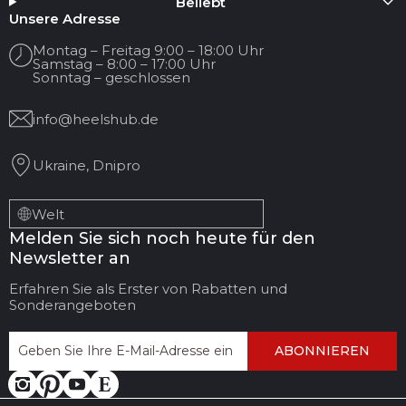
Beliebt
Ihr Name
Unsere Adresse
Montag – Freitag 9:00 – 18:00 Uhr
Samstag – 8:00 – 17:00 Uhr
Ihre E-Mail
Sonntag – geschlossen
info@heelshub.de
Titel der Bewertung
Ukraine, Dnipro
Ihr Feedback:
Welt
Melden Sie sich noch heute für den
Newsletter an
Erfahren Sie als Erster von Rabatten und
Sonderangeboten
ABONNIEREN
FEEDBACK
BEWERTUNG
HINTERLASSEN
ABBRECHEN