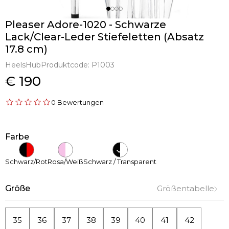
Pleaser Adore-1020 - Schwarze
Lack/Clear-Leder Stiefeletten (Absatz
17.8 cm)
HeelsHub
Produktcode:
P1003
€ 190
0 Bewertungen
Farbe
Schwarz/Rot
Rosa/Weiß
Schwarz / Transparent
Größe
Größentabelle
35
36
37
38
39
40
41
42