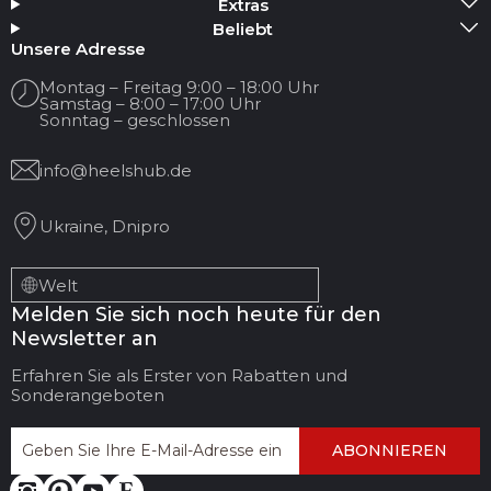
Extras
Beliebt
Ihr Name
Unsere Adresse
Montag – Freitag 9:00 – 18:00 Uhr
Samstag – 8:00 – 17:00 Uhr
Ihre E-Mail
Sonntag – geschlossen
info@heelshub.de
Titel der Bewertung
Ukraine, Dnipro
Ihr Feedback:
Welt
Melden Sie sich noch heute für den
Newsletter an
Erfahren Sie als Erster von Rabatten und
Sonderangeboten
ABONNIEREN
FEEDBACK
BEWERTUNG
HINTERLASSEN
ABBRECHEN