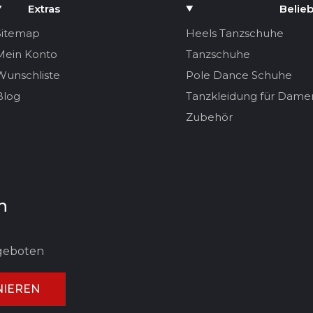
Extras
Belieb
Sitemap
Heels Tanzschuhe
Mein Konto
Tanzschuhe
Wunschliste
Pole Dance Schuhe
Blog
Tanzkleidung für Dame
Zubehör
n
ngeboten
IEREN
UNG ABBRECHEN