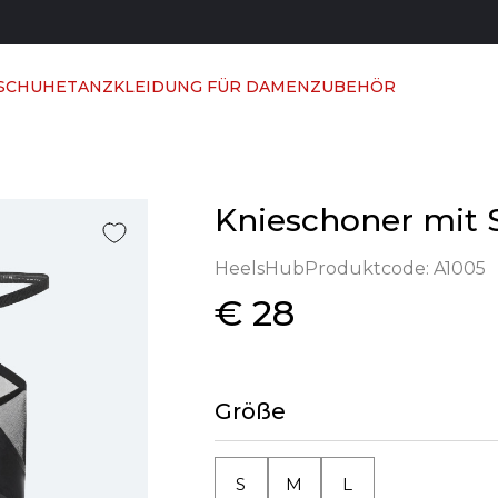
 SCHUHE
TANZKLEIDUNG FÜR DAMEN
ZUBEHÖR
Knieschoner mit 
HeelsHub
Produktcode:
A1005
€ 28
Größe
S
M
L