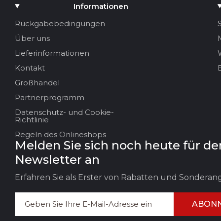
Medium hinzufügen
Informationen
Ihr Name
Rückgabebedingungen
Über uns
Ihre E-Mail
Lieferinformationen
Kontakt
Großhandel
Titel der Bewertung
Partnerprogramm
Datenschutz- und Cookie-
Ihr Feedback:
Richtlinie
Regeln des Onlineshops
Melden Sie sich noch heute für de
Newsletter an
Erfahren Sie als Erster von Rabatten und Sondera
ABONN
FEEDBACK HINTERLASSEN
BEWERT