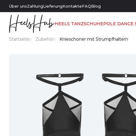
Über uns
Zahlung
Lieferung
Kontakte
FAQ
Blog
HEELS TANZSCHUHE
POLE DANCE
Startseite
Zubehör
Knieschoner mit Strumpfhaltern