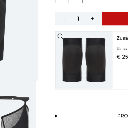
-
+
Zusä
Klass
€ 25
PRO