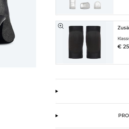
Zusä
Klass
€ 25
PRO