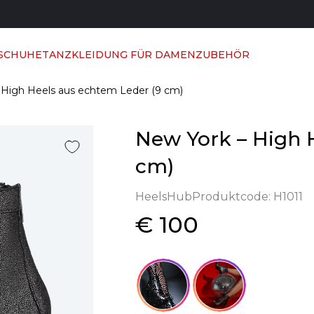
 SCHUHE
TANZKLEIDUNG FÜR DAMEN
ZUBEHÖR
 High Heels aus echtem Leder (9 cm)
New York – High 
cm)
HeelsHub
Produktcode:
H1011
€ 100