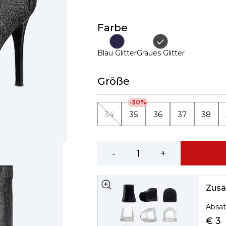
Farbe
Blau Glitter
Graues Glitter
Größe
-30%
34
35
36
37
38
-
+
Zusä
Absat
€ 3