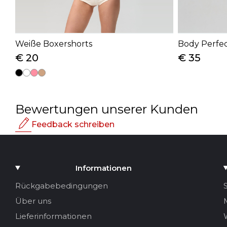
Weiße Boxershorts
Body Perfe
€ 20
€ 35
Bewertungen unserer Kunden
Feedback schreiben
Bewertung
Medium hinzufügen
Informationen
Ihr Name
Rückgabebedingungen
Über uns
Ihre E-Mail
Lieferinformationen