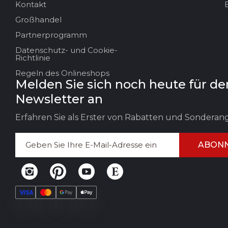
Kontakt
Großhandel
Titel der Bewertung
Partnerprogramm
Datenschutz- und Cookie-
Ihr Feedback:
Richtlinie
Regeln des Onlineshops
Melden Sie sich noch heute für de
Newsletter an
Erfahren Sie als Erster von Rabatten und Sondera
ABONN
FEEDBACK HINTERLASSEN
BEWERT