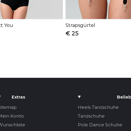
ct You
Strapsgürtel
€ 25
Extras
Belieb
Sitemap
Heels Tanzschuhe
Mein Konto
Tanzschuhe
Wunschliste
Pole Dance Schuhe