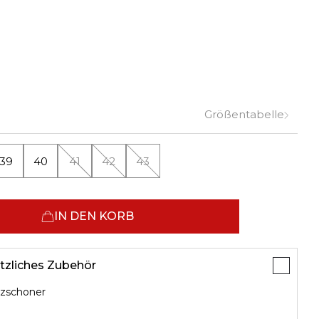
Größentabelle
39
40
41
42
43
IN DEN KORB
tzliches Zubehör
zschoner