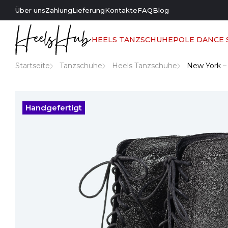
Über uns
Zahlung
Lieferung
Kontakte
FAQ
Blog
HEELS TANZSCHUHE
POLE DANCE
Startseite
Tanzschuhe
Heels Tanzschuhe
New York –
Handgefertigt