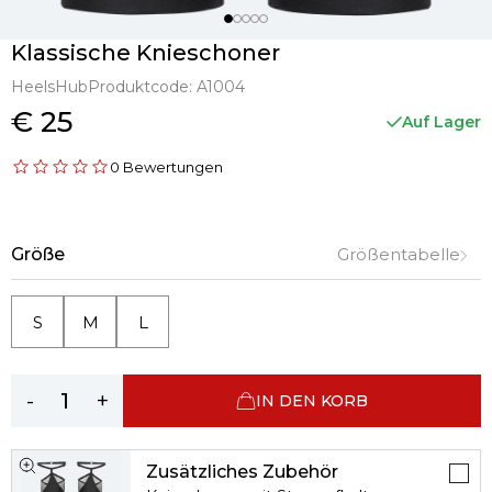
Klassische Knieschoner
HeelsHub
Produktcode:
A1004
€ 25
Auf Lager
0 Bewertungen
Größe
Größentabelle
S
M
L
-
+
IN DEN KORB
Zusätzliches Zubehör