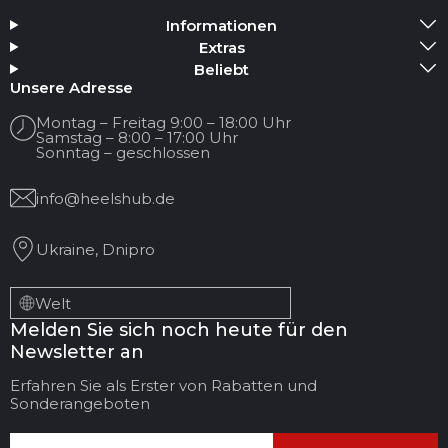
Bewertung
Informationen
Medium hinzufügen
Extras
Beliebt
Ihr Name
Unsere Adresse
Montag – Freitag 9:00 – 18:00 Uhr
Samstag – 8:00 – 17:00 Uhr
Ihre E-Mail
Sonntag – geschlossen
info@heelshub.de
Titel der Bewertung
Ukraine, Dnipro
Ihr Feedback:
Welt
Melden Sie sich noch heute für den
Newsletter an
Erfahren Sie als Erster von Rabatten und
Sonderangeboten