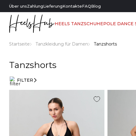
Über uns
Zahlung
Lieferung
Kontakte
FAQ
Blog
HEELS TANZSCHUHE
POLE DANCE
Startseite
Tanzkleidung für Damen
Tanzshorts
Tanzshorts
FILTER
Eintragsfilter