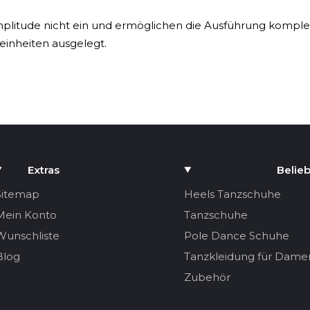
plitude nicht ein und ermöglichen die Ausführung komple
seinheiten ausgelegt.
z selbst bei intensiver Bewegung.
r und ergänzen das Outfit.
tilrichtungen integrieren, darunter:
Extras
Belieb
Sitemap
Heels Tanzschuhe
Mein Konto
Tanzschuhe
Wunschliste
Pole Dance Schuhe
Blog
Tanzkleidung für Dame
Zubehör