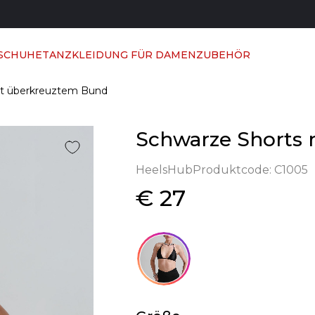
 SCHUHE
TANZKLEIDUNG FÜR DAMEN
ZUBEHÖR
it überkreuztem Bund
Schwarze Shorts
HeelsHub
Produktcode:
C1005
€ 27