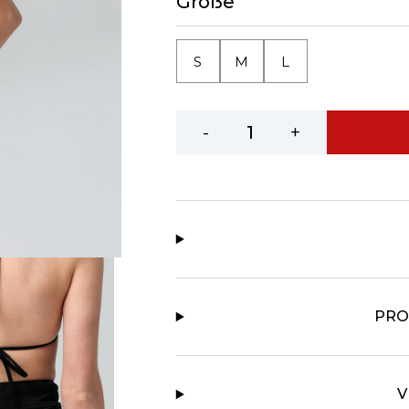
Größe
S
M
L
-
+
PRO
V