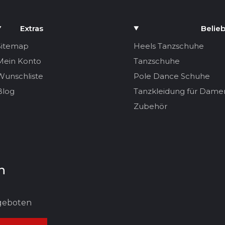
Extras
Belieb
Sitemap
Heels Tanzschuhe
Mein Konto
Tanzschuhe
Wunschliste
Pole Dance Schuhe
Blog
Tanzkleidung für Dame
Zubehör
n
ngeboten