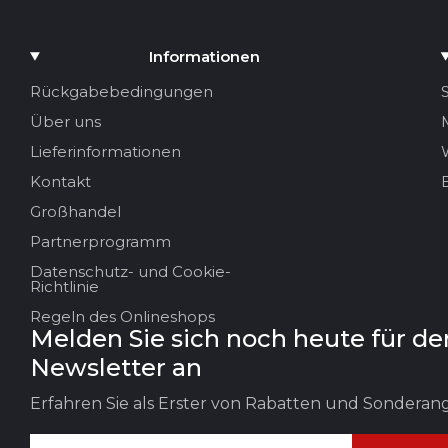
Bewertung
Medium hinzufügen
Informationen
Ihr Name
Rückgabebedingungen
Über uns
Ihre E-Mail
Lieferinformationen
Kontakt
Großhandel
Titel der Bewertung
Partnerprogramm
Datenschutz- und Cookie-
Ihr Feedback:
Richtlinie
Regeln des Onlineshops
Melden Sie sich noch heute für de
Newsletter an
Erfahren Sie als Erster von Rabatten und Sondera