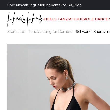
Über uns
Zahlung
Lieferung
Kontakte
FAQ
Blog
HEELS TANZSCHUHE
POLE DANCE
Startseite
Tanzkleidung für Damen
Schwarze Shorts m