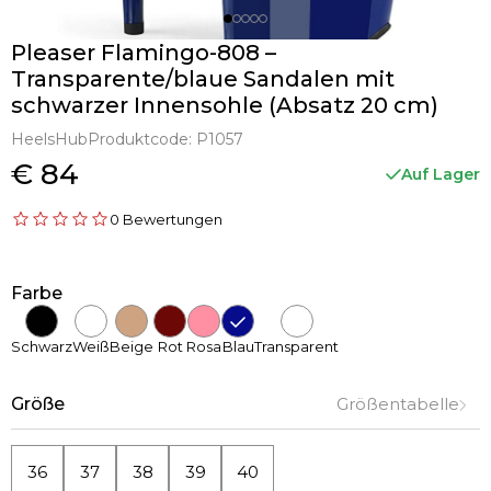
Pleaser Flamingo-808 –
Transparente/blaue Sandalen mit
schwarzer Innensohle (Absatz 20 cm)
HeelsHub
Produktcode:
P1057
€ 84
Auf Lager
0 Bewertungen
Farbe
Schwarz
Weiß
Beige
Rot
Rosa
Blau
Transparent
Größe
Größentabelle
36
37
38
39
40