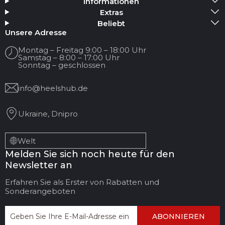
Informationen
Medium hinzufügen
Extras
Beliebt
Ihr Name
Unsere Adresse
Montag – Freitag 9:00 – 18:00 Uhr
Samstag – 8:00 – 17:00 Uhr
Ihre E-Mail
Sonntag – geschlossen
info@heelshub.de
Titel der Bewertung
Ukraine, Dnipro
Ihr Feedback:
Welt
Melden Sie sich noch heute für den
Newsletter an
Erfahren Sie als Erster von Rabatten und
Sonderangeboten
ABONNIEREN
FEEDBACK
BEWERTUNG