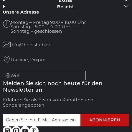
Extras
Beliebt
Ihr Name
Unsere Adresse
Montag – Freitag 9:00 – 18:00 Uhr
Samstag – 8:00 – 17:00 Uhr
Ihre E-Mail
Sonntag – geschlossen
info@heelshub.de
Titel der Bewertung
Ukraine, Dnipro
Ihr Feedback:
Welt
Melden Sie sich noch heute für den
Newsletter an
Erfahren Sie als Erster von Rabatten und
Sonderangeboten
ABONNIEREN
FEEDBACK
BEWERTUNG
HINTERLASSEN
ABBRECHEN