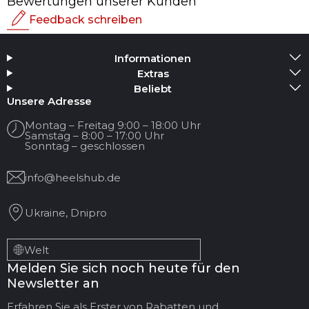
Bewertungen unserer Kunden
Feedback schreiben
Bewertung
Informationen
Medium hinzufügen
Extras
Beliebt
Ihr Name
Unsere Adresse
Montag – Freitag 9:00 – 18:00 Uhr
Samstag – 8:00 – 17:00 Uhr
Ihre E-Mail
Sonntag – geschlossen
info@heelshub.de
Titel der Bewertung
Ukraine, Dnipro
Ihr Feedback:
Welt
Melden Sie sich noch heute für den
Newsletter an
Erfahren Sie als Erster von Rabatten und