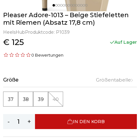
Pleaser Adore-1013 – Beige Stiefeletten
mit Riemen (Absatz 17,8 cm)
HeelsHub
Produktcode:
P1039
€ 125
Auf Lager
0 Bewertungen
Größe
Größentabelle
37
38
39
40
-
+
IN DEN KORB