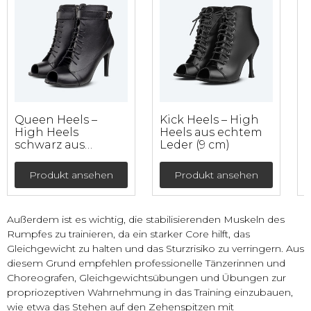
Queen Heels –
Kick Heels – High
M
High Heels
Heels aus echtem
schwarz aus
Leder (9 cm)
L
echtem Leder mit
doppelter
Produkt ansehen
Produkt ansehen
Fixierung (9 cm)
Außerdem ist es wichtig, die stabilisierenden Muskeln des
Rumpfes zu trainieren, da ein starker Core hilft, das
Gleichgewicht zu halten und das Sturzrisiko zu verringern. Aus
diesem Grund empfehlen professionelle Tänzerinnen und
Choreografen, Gleichgewichtsübungen und Übungen zur
propriozeptiven Wahrnehmung in das Training einzubauen,
wie etwa das Stehen auf den Zehenspitzen mit