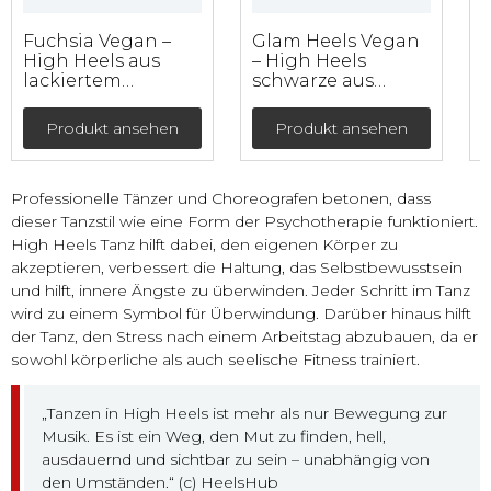
Fuchsia Vegan –
Glam Heels Vegan
B
High Heels aus
– High Heels
lackiertem
schwarze aus
Kunstleder mit
Kunstleder mit
L
Netzeinsatz (9 cm)
Netzeinsatz (9 cm)
Produkt ansehen
Produkt ansehen
Professionelle Tänzer und Choreografen betonen, dass
dieser Tanzstil wie eine Form der Psychotherapie funktioniert.
High Heels Tanz hilft dabei, den eigenen Körper zu
akzeptieren, verbessert die Haltung, das Selbstbewusstsein
und hilft, innere Ängste zu überwinden. Jeder Schritt im Tanz
wird zu einem Symbol für Überwindung. Darüber hinaus hilft
der Tanz, den Stress nach einem Arbeitstag abzubauen, da er
sowohl körperliche als auch seelische Fitness trainiert.
„Tanzen in High Heels ist mehr als nur Bewegung zur
Musik. Es ist ein Weg, den Mut zu finden, hell,
ausdauernd und sichtbar zu sein – unabhängig von
den Umständen.“ (c) HeelsHub