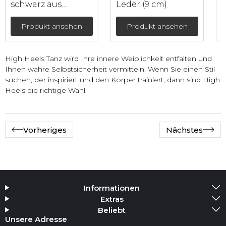
schwarz aus
Leder (9 cm)
L
echtem Leder mit
doppelter
Produkt ansehen
Produkt ansehen
Fixierung (9 cm)
High Heels Tanz wird Ihre innere Weiblichkeit entfalten und
Ihnen wahre Selbstsicherheit vermitteln. Wenn Sie einen Stil
suchen, der inspiriert und den Körper trainiert, dann sind High
Heels die richtige Wahl.
Vorheriges
Nächstes
Informationen
Extras
Beliebt
Unsere Adresse