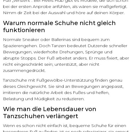
Fuß „versteht“. Bei Heels Hub gibt es Modelle, die sich schon
bei der ersten Anprobe anfühlen, als wären sie maßgefertigt.
Nimm dir Zeit bei der Auswahl und höre auf deinen Körper.
Warum normale Schuhe nicht gleich
funktionieren
Normale Sneaker oder Ballerinas sind bequem zum
Spazierengehen. Doch Tanzen bedeutet Dutzende schneller
Bewegungen, wiederholte Drehungen, Sprünge und
abrupte Stopps. Der Fuß arbeitet anders. Er muss fixiert, aber
nicht eingeschränkt sein; unterstützt, aber nicht
zusammengedrückt.
Tanzschuhe mit Fußgewölbe-Unterstützung finden genau
dieses Gleichgewicht. Sie sind an Bewegungen angepasst,
imitieren die natürliche Arbeit des Fußes und helfen,
Belastung und Müdigkeit zu reduzieren.
Wie man die Lebensdauer von
Tanzschuhen verlängert
Wenn es schon nicht einfach ist, bequeme Schuhe für einen
besonderen Fuß zu finden, ist es noch schwieriger, sie erneut