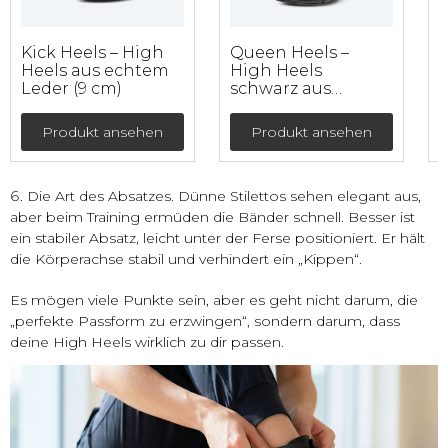
Kick Heels – High
Queen Heels –
P
Heels aus echtem
High Heels
Leder (9 cm)
schwarz aus
echtem Leder mit
N
doppelter
Produkt ansehen
Produkt ansehen
Fixierung (9 cm)
Die Art des Absatzes. Dünne Stilettos sehen elegant aus,
aber beim Training ermüden die Bänder schnell. Besser ist
ein stabiler Absatz, leicht unter der Ferse positioniert. Er hält
die Körperachse stabil und verhindert ein „Kippen“.
Es mögen viele Punkte sein, aber es geht nicht darum, die
„perfekte Passform zu erzwingen“, sondern darum, dass
deine High Heels wirklich zu dir passen.