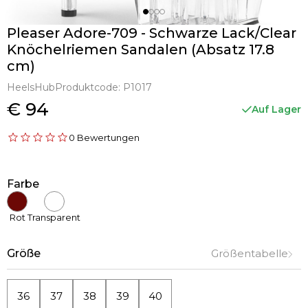
Pleaser Adore-709 - Schwarze Lack/Clear
Knöchelriemen Sandalen (Absatz 17.8
cm)
HeelsHub
Produktcode:
P1017
€ 94
Auf Lager
0 Bewertungen
Farbe
Rot
Transparent
Größe
Größentabelle
36
37
38
39
40