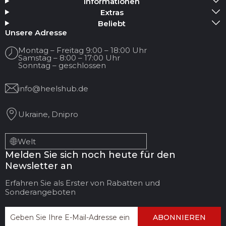
Informationen
Medium hinzufügen
Extras
Beliebt
Ihr Name
Unsere Adresse
Montag – Freitag 9:00 – 18:00 Uhr
Samstag – 8:00 – 17:00 Uhr
Ihre E-Mail
Sonntag – geschlossen
info@heelshub.de
Titel der Bewertung
Ukraine, Dnipro
Ihr Feedback:
Welt
Melden Sie sich noch heute für den
Newsletter an
Erfahren Sie als Erster von Rabatten und
Sonderangeboten
ABONNIEREN
FEEDBACK
BEWERTUNG