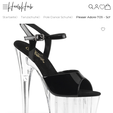
Startseite
Tanzschuhe
Pole Dance Schuhe
Pleaser Adore-709 - Sch