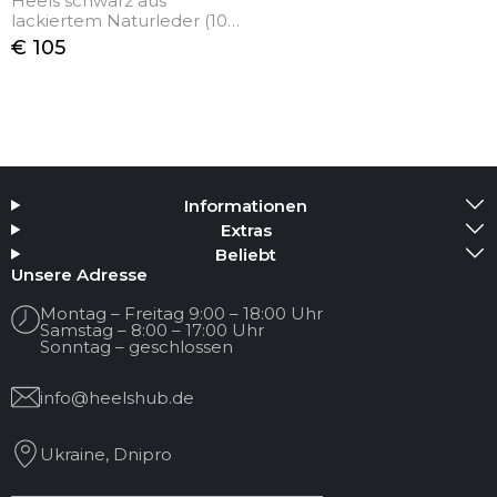
Heels schwarz aus
lackiertem Naturleder (10
cm)
€ 105
Informationen
Extras
Beliebt
Unsere Adresse
Montag – Freitag 9:00 – 18:00 Uhr
Samstag – 8:00 – 17:00 Uhr
Sonntag – geschlossen
info@heelshub.de
Ukraine, Dnipro